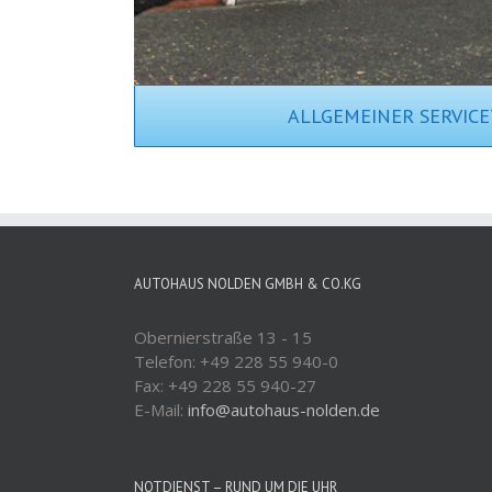
ALLGEMEINER SERVIC
AUTOHAUS NOLDEN GMBH & CO.KG
Obernierstraße 13 - 15
Telefon: +49 228 55 940-0
Fax: +49 228 55 940-27
E-Mail:
info@autohaus-nolden.de
NOTDIENST – RUND UM DIE UHR