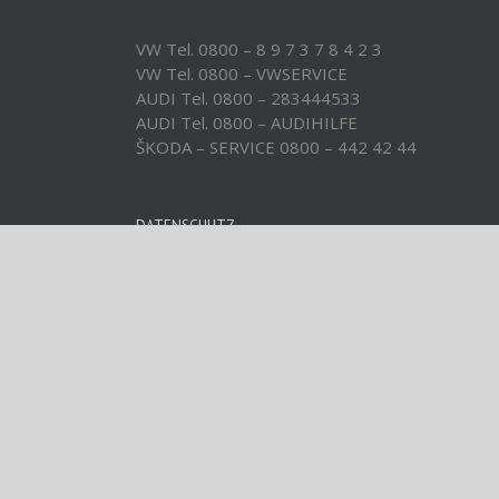
VW Tel. 0800 – 8 9 7 3 7 8 4 2 3
VW Tel. 0800 – VWSERVICE
AUDI Tel. 0800 – 283444533
AUDI Tel. 0800 – AUDIHILFE
ŠKODA – SERVICE 0800 – 442 42 44
DATENSCHUTZ
Datenschutz
Impressum
Kontakt
Copyright 2019 Autohaus Nolden GmbH & Co KG | All Ri