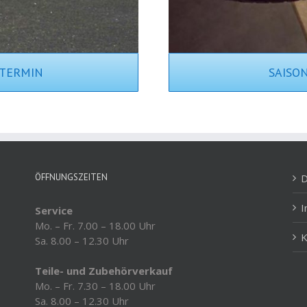
ETERMIN
SAISO
ÖFFNUNGSZEITEN
D
Service
Mo. – Fr. 7.00 – 18.00 Uhr
K
Sa. 8.00 – 12.30 Uhr
Teile- und Zubehörverkauf
Mo. – Fr. 7.30 – 18.00 Uhr
Sa. 8.00 – 12.30 Uhr