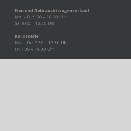
Neu und Gebrauchtwagenverkauf
Mo. – Fr. 9.00 – 18.00 Uhr
Sa. 9.00 – 12.30 Uhr
Karosserie
Mo. – Do. 7.30 – 17.30 Uhr
Fr. 7.30 – 16.30 Uhr
ghts Reserved | made by
more4you cologne GmbH